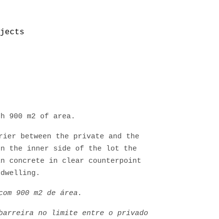
jects
th 900 m2 of area.
rier between the private and the
on the inner side of the lot the
in concrete in clear counterpoint
 dwelling.
com 900 m2 de área.
barreira no limite entre o privado