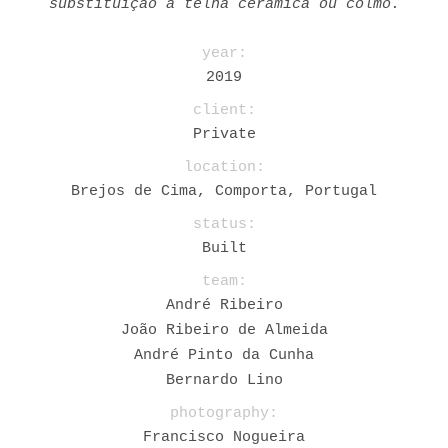
substituição à telha cerâmica ou colmo.
year:
2019
client:
Private
location:
Brejos de Cima, Comporta, Portugal
status:
Built
team:
André Ribeiro
João Ribeiro de Almeida
André Pinto da Cunha
Bernardo Lino
photography:
Francisco Nogueira